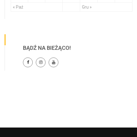
« Paź
Gru »
BĄDŹ NA BIEŻĄCO!