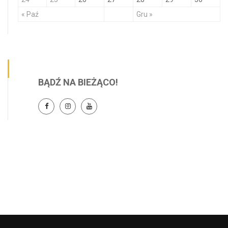
« Paź
Gru »
BĄDŹ NA BIEŻĄCO!