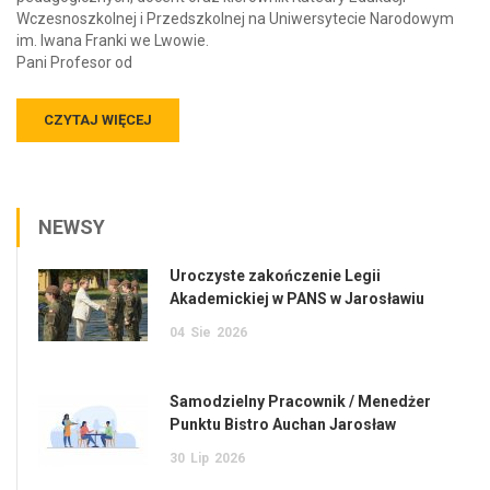
Wczesnoszkolnej i Przedszkolnej na Uniwersytecie Narodowym
im. Iwana Franki we Lwowie.
Pani Profesor od
CZYTAJ WIĘCEJ
NEWSY
Uroczyste zakończenie Legii
Akademickiej w PANS w Jarosławiu
04
Sie
2026
Samodzielny Pracownik / Menedżer
Punktu Bistro Auchan Jarosław
30
Lip
2026