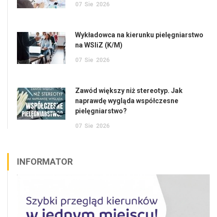
07
Sie
2026
Wykładowca na kierunku pielęgniarstwo
na WSIiZ (K/M)
07
Sie
2026
Zawód większy niż stereotyp. Jak
naprawdę wygląda współczesne
pielęgniarstwo?
07
Sie
2026
INFORMATOR