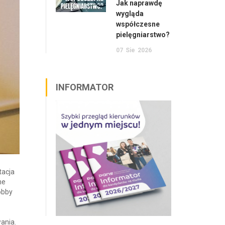
Jak naprawdę
wygląda
współczesne
pielęgniarstwo?
07
Sie
2026
INFORMATOR
tacja
ne
obby
ania.