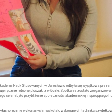
 Akademii Nauk Stosowanych w Jarosławiu odbyła się wyjątkowa prezen
onuje ręcznie robione pluszaki z włóczki. Spotkanie zostało zorganizowa
ego celem było przybliżenie społeczności akademickiej inspirującego h
 własnoręcznie wykonanych maskotek, wykonanych techniką szydełkow