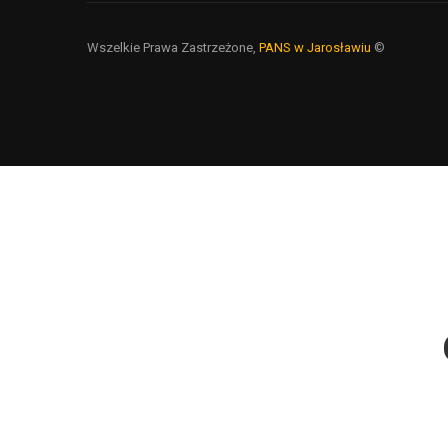
Wszelkie Prawa Zastrzeżone,
PANS w Jarosławiu
©