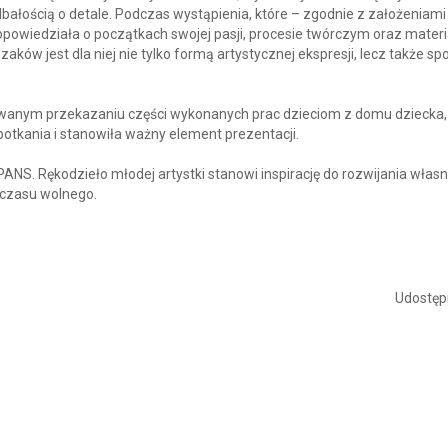
bałością o detale. Podczas wystąpienia, które – zgodnie z założeniami
opowiedziała o początkach swojej pasji, procesie twórczym oraz materi
szaków jest dla niej nie tylko formą artystycznej ekspresji, lecz także 
wanym przekazaniu części wykonanych prac dzieciom z domu dziecka,
otkania i stanowiła ważny element prezentacji.
PANS. Rękodzieło młodej artystki stanowi inspirację do rozwijania włas
 czasu wolnego.
Udostępn