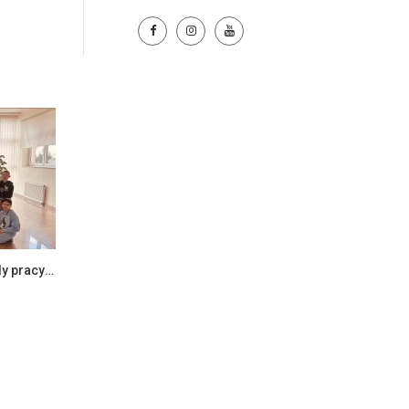
Gamifikacja i nowoczesne metody pracy z dziećmi