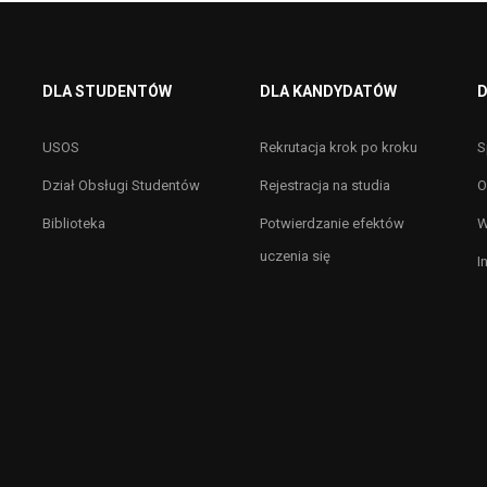
DLA STUDENTÓW
DLA KANDYDATÓW
D
USOS
Rekrutacja krok po kroku
S
Dział Obsługi Studentów
Rejestracja na studia
O
Biblioteka
Potwierdzanie efektów
W
uczenia się
I