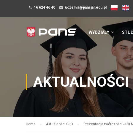
16 624 46 40
uczelnia@pansjar.edu.pl
WYDZIAŁY
STUD
AKTUALNOŚCI
Home
Aktualności SJO
Prezentacja twórczości Julii 