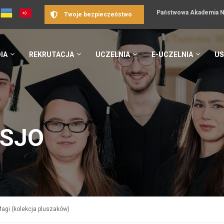
Państwowa Akademia Na
Twoje bezpieczeństwo
IA
REKRUTACJA
UCZELNIA
E-UCZELNIA
US
 SJO
Magi (kolekcja pluszaków)