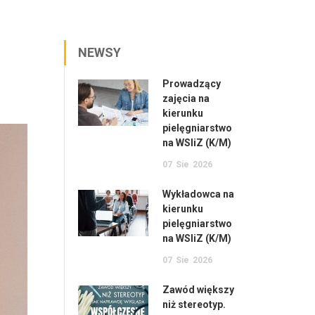
NEWSY
Prowadzący
zajęcia na
kierunku
pielęgniarstwo
na WSIiZ (K/M)
07
Sie
2026
Wykładowca na
kierunku
pielęgniarstwo
na WSIiZ (K/M)
07
Sie
2026
Zawód większy
niż stereotyp.