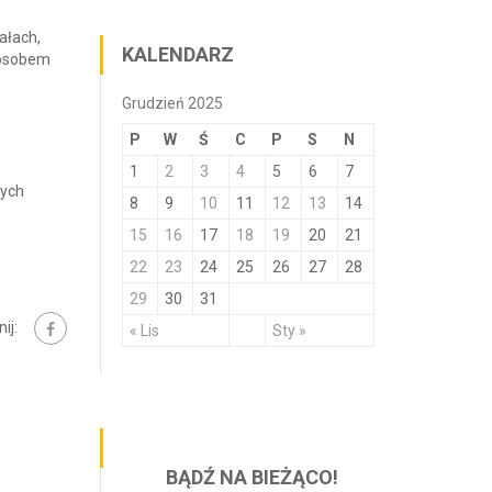
ałach,
KALENDARZ
sposobem
Grudzień 2025
P
W
Ś
C
P
S
N
1
2
3
4
5
6
7
nych
8
9
10
11
12
13
14
15
16
17
18
19
20
21
22
23
24
25
26
27
28
29
30
31
ij:
« Lis
Sty »
BĄDŹ NA BIEŻĄCO!