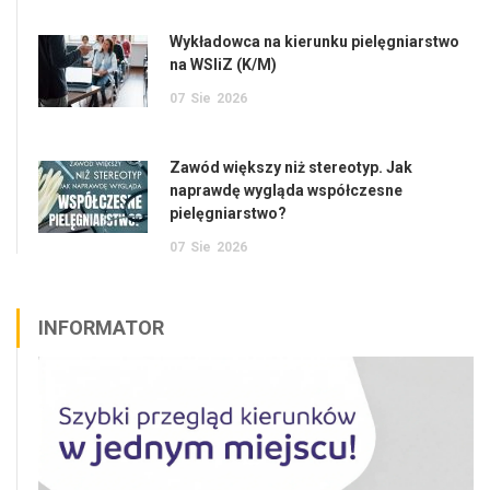
Wykładowca na kierunku pielęgniarstwo
na WSIiZ (K/M)
07
Sie
2026
Zawód większy niż stereotyp. Jak
naprawdę wygląda współczesne
pielęgniarstwo?
07
Sie
2026
INFORMATOR