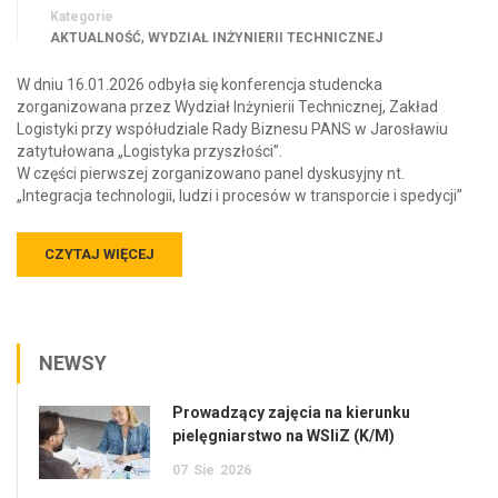
Kategorie
,
AKTUALNOŚĆ
WYDZIAŁ INŻYNIERII TECHNICZNEJ
W dniu 16.01.2026 odbyła się konferencja studencka
zorganizowana przez Wydział Inżynierii Technicznej, Zakład
Logistyki przy współudziale Rady Biznesu PANS w Jarosławiu
zatytułowana „Logistyka przyszłości”.
W części pierwszej zorganizowano panel dyskusyjny nt.
„Integracja technologii, ludzi i procesów w transporcie i spedycji”
CZYTAJ WIĘCEJ
NEWSY
Prowadzący zajęcia na kierunku
pielęgniarstwo na WSIiZ (K/M)
07
Sie
2026