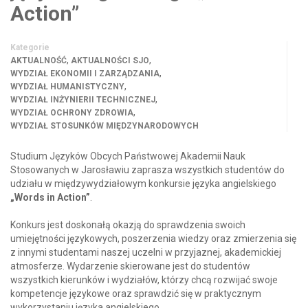
Action”
Kategorie
,
,
AKTUALNOŚĆ
AKTUALNOŚCI SJO
,
WYDZIAŁ EKONOMII I ZARZĄDZANIA
,
WYDZIAŁ HUMANISTYCZNY
,
WYDZIAŁ INŻYNIERII TECHNICZNEJ
,
WYDZIAŁ OCHRONY ZDROWIA
WYDZIAŁ STOSUNKÓW MIĘDZYNARODOWYCH
Studium Języków Obcych Państwowej Akademii Nauk
Stosowanych w Jarosławiu zaprasza wszystkich studentów do
udziału w międzywydziałowym konkursie języka angielskiego
„Words in Action”
.
Konkurs jest doskonałą okazją do sprawdzenia swoich
umiejętności językowych, poszerzenia wiedzy oraz zmierzenia się
z innymi studentami naszej uczelni w przyjaznej, akademickiej
atmosferze. Wydarzenie skierowane jest do studentów
wszystkich kierunków i wydziałów, którzy chcą rozwijać swoje
kompetencje językowe oraz sprawdzić się w praktycznym
wykorzystaniu języka angielskiego.