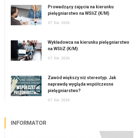
Prowadzący zajęcia na kierunku
pielęgniarstwo na WSIiZ (K/M)
07
Sie
2026
Wykładowca na kierunku pielęgniarstwo
na WSIiZ (K/M)
07
Sie
2026
Zawód większy niż stereotyp. Jak
naprawdę wygląda współczesne
pielęgniarstwo?
07
Sie
2026
INFORMATOR