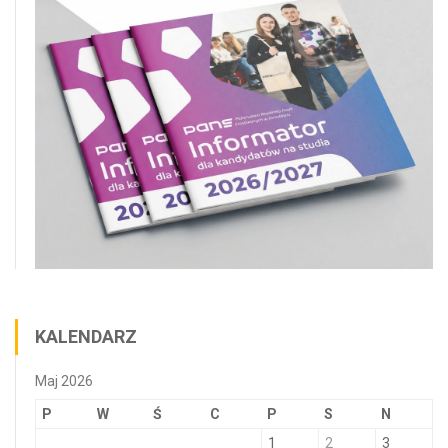
KALENDARZ
Maj 2026
P
W
Ś
C
P
S
N
1
2
3