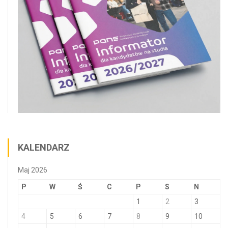
KALENDARZ
Maj 2026
P
W
Ś
C
P
S
N
1
2
3
4
5
6
7
8
9
10