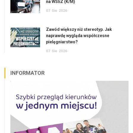
na WSIiZ (K/M)
07
Sie
2026
Zawód większy niż stereotyp. Jak
naprawdę wygląda współczesne
pielęgniarstwo?
07
Sie
2026
INFORMATOR