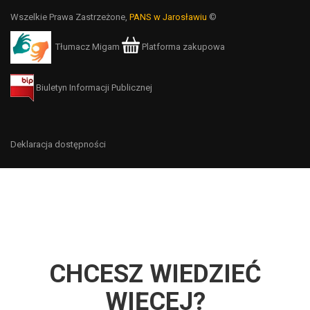
Wszelkie Prawa Zastrzeżone,
PANS w Jarosławiu
©
Tłumacz Migam
Platforma zakupowa
Biuletyn Informacji Publicznej
Deklaracja dostępności
CHCESZ WIEDZIEĆ
WIĘCEJ?