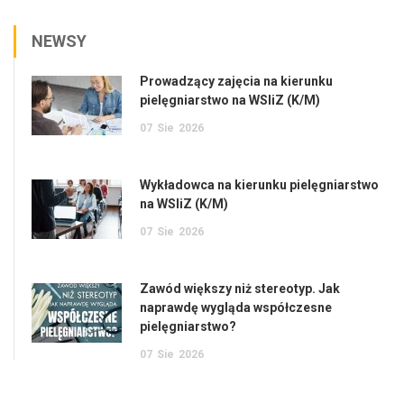
NEWSY
Prowadzący zajęcia na kierunku
pielęgniarstwo na WSIiZ (K/M)
07
Sie
2026
Wykładowca na kierunku pielęgniarstwo
na WSIiZ (K/M)
07
Sie
2026
Zawód większy niż stereotyp. Jak
naprawdę wygląda współczesne
pielęgniarstwo?
07
Sie
2026