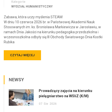
Kategorie
WYDZIAŁ HUMANISTYCZNY
Zabawa, która uczy myślenia STEAM
W dniu 10 czerwca 2026 br. w Państwowej Akademii Nauk
Stosowanych im. ks. Bronisława Markiewicza w Jarosławiu, w
ramach Dnia Jakości na kierunku pedagogika przedszkolna i
wczesnoszkolna odbyły się III Obchody Światowego Dnia Kostki
Rubika
CZYTAJ WIĘCEJ
NEWSY
Prowadzący zajęcia na kierunku
pielęgniarstwo na WSIiZ (K/M)
07
Sie
2026