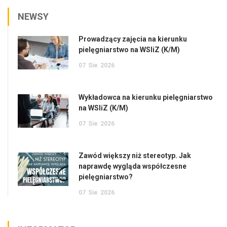
NEWSY
Prowadzący zajęcia na kierunku
pielęgniarstwo na WSIiZ (K/M)
07
Sie
2026
Wykładowca na kierunku pielęgniarstwo
na WSIiZ (K/M)
07
Sie
2026
Zawód większy niż stereotyp. Jak
naprawdę wygląda współczesne
pielęgniarstwo?
07
Sie
2026