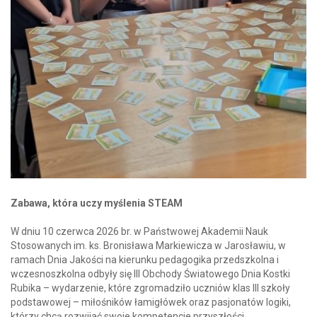
Zabawa, która uczy myślenia STEAM
W dniu 10 czerwca 2026 br. w Państwowej Akademii Nauk
Stosowanych im. ks. Bronisława Markiewicza w Jarosławiu, w
ramach Dnia Jakości na kierunku pedagogika przedszkolna i
wczesnoszkolna odbyły się III Obchody Światowego Dnia Kostki
Rubika – wydarzenie, które zgromadziło uczniów klas III szkoły
podstawowej – miłośników łamigłówek oraz pasjonatów logiki,
którzy chcą rozwijać swoje kompetencje przyszłości.