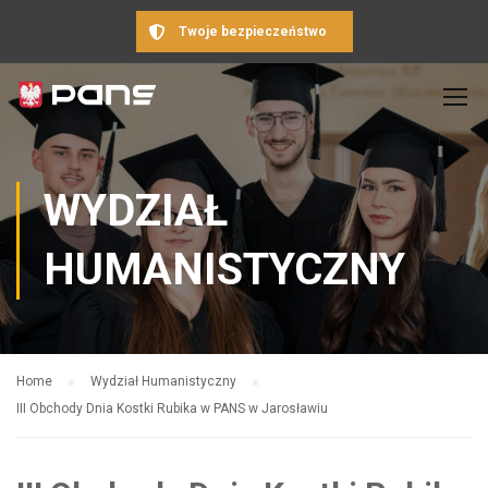
Twoje bezpieczeństwo
WYDZIAŁ
HUMANISTYCZNY
Home
Wydział Humanistyczny
III Obchody Dnia Kostki Rubika w PANS w Jarosławiu