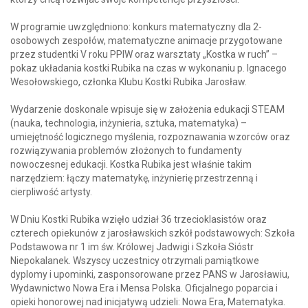
W programie uwzględniono: konkurs matematyczny dla 2-
osobowych zespołów, matematyczne animacje przygotowane
przez studentki V roku PPIW oraz warsztaty „Kostka w ruch” –
pokaz układania kostki Rubika na czas w wykonaniu p. Ignacego
Wesołowskiego, członka Klubu Kostki Rubika Jarosław.
Wydarzenie doskonale wpisuje się w założenia edukacji STEAM
(nauka, technologia, inżynieria, sztuka, matematyka) –
umiejętność logicznego myślenia, rozpoznawania wzorców oraz
rozwiązywania problemów złożonych to fundamenty
nowoczesnej edukacji. Kostka Rubika jest właśnie takim
narzędziem: łączy matematykę, inżynierię przestrzenną i
cierpliwość artysty.
W Dniu Kostki Rubika wzięło udział 36 trzecioklasistów oraz
czterech opiekunów z jarosławskich szkół podstawowych: Szkoła
Podstawowa nr 1 im św. Królowej Jadwigi i Szkoła Sióstr
Niepokalanek. Wszyscy uczestnicy otrzymali pamiątkowe
dyplomy i upominki, zasponsorowane przez PANS w Jarosławiu,
Wydawnictwo Nowa Era i Mensa Polska. Oficjalnego poparcia i
opieki honorowej nad inicjatywą udzieli: Nowa Era, Matematyka.