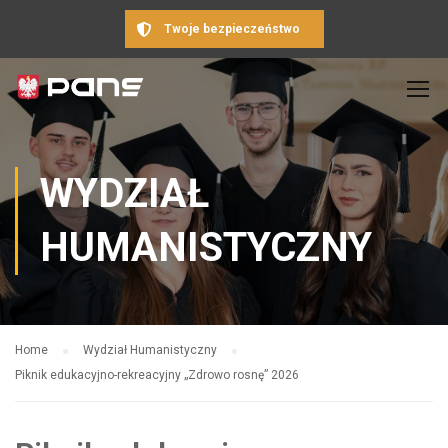
Twoje bezpieczeństwo
WYDZIAŁ
HUMANISTYCZNY
Home
Wydział Humanistyczny
Piknik edukacyjno-rekreacyjny „Zdrowo rosnę” 2026