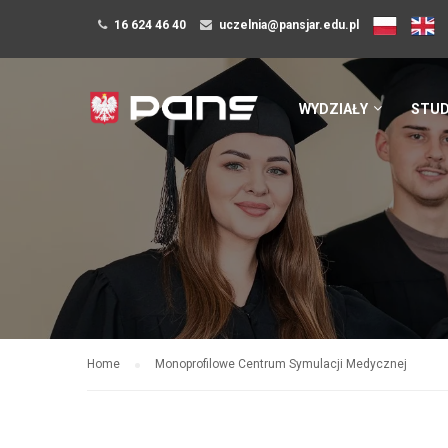
16 624 46 40
uczelnia@pansjar.edu.pl
WYDZIAŁY
STUD
Home
Monoprofilowe Centrum Symulacji Medycznej