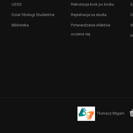
USOS
Rekrutacja krok po kroku
S
Dział Obsługi Studentów
Rejestracja na studia
O
Biblioteka
Potwierdzanie efektów
W
uczenia się
I
Tłumacz Migam