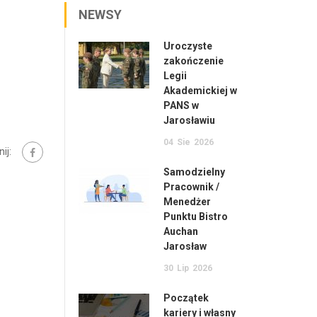
NEWSY
Uroczyste
zakończenie
Legii
Akademickiej w
PANS w
Jarosławiu
04
Sie
2026
ij:
Samodzielny
Pracownik /
Menedżer
Punktu Bistro
Auchan
Jarosław
30
Lip
2026
Początek
kariery i własny