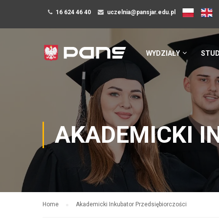
16 624 46 40
uczelnia@pansjar.edu.pl
WYDZIAŁY
STUD
AKADEMICKI I
Home
Akademicki Inkubator Przedsiębiorczości