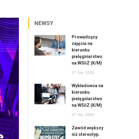
NEWSY
Prowadzący
zajęcia na
kierunku
pielęgniarstwo
na WSIiZ (K/M)
07
Sie
2026
Wykładowca na
kierunku
pielęgniarstwo
na WSIiZ (K/M)
07
Sie
2026
Zawód większy
niż stereotyp.