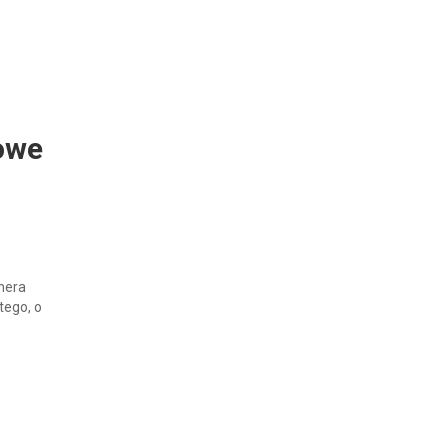
towe
nera
tego, o