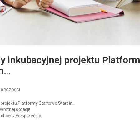
dy inkubacyjnej projektu Platfor
in…
IORCZOŚCI
j projektu Platformy Startowe Start in…
rotnej dotacji!
i chcesz wesprzeć go