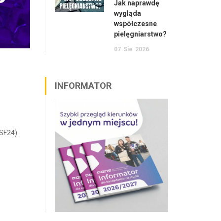
Jak naprawdę
wygląda
współczesne
pielęgniarstwo?
07
Sie
2026
INFORMATOR
SF24).