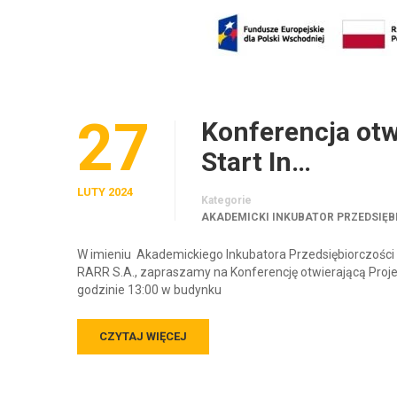
27
Konferencja otw
Start In…
LUTY 2024
Kategorie
AKADEMICKI INKUBATOR PRZEDSIĘB
W imieniu Akademickiego Inkubatora Przedsiębiorczośc
RARR S.A., zapraszamy na Konferencję otwierającą Projek
godzinie 13:00 w budynku
CZYTAJ WIĘCEJ