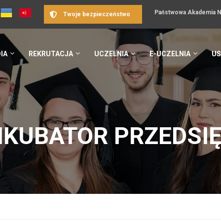
Państwowa Akademia Na
Twoje bezpieczeństwo
IA
REKRUTACJA
UCZELNIA
E-UCZELNIA
US
NKUBATOR PRZEDSI