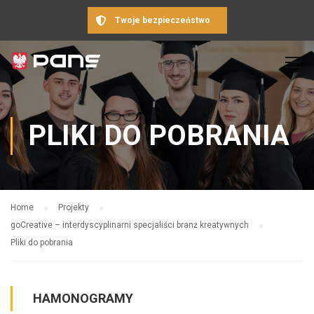
Twoje bezpieczeństwo
PLIKI DO POBRANIA
Home
Projekty
goCreative – interdyscyplinarni specjaliści branż kreatywnych
Pliki do pobrania
HAMONOGRAMY