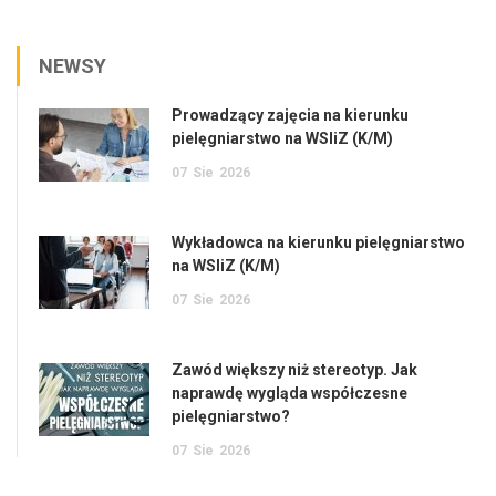
NEWSY
Prowadzący zajęcia na kierunku
pielęgniarstwo na WSIiZ (K/M)
07
Sie
2026
Wykładowca na kierunku pielęgniarstwo
na WSIiZ (K/M)
07
Sie
2026
Zawód większy niż stereotyp. Jak
naprawdę wygląda współczesne
pielęgniarstwo?
07
Sie
2026