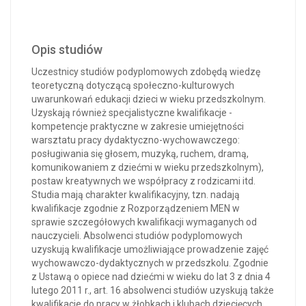
Opis studiów
Uczestnicy studiów podyplomowych zdobędą wiedzę
teoretyczną dotyczącą społeczno-kulturowych
uwarunkowań edukacji dzieci w wieku przedszkolnym.
Uzyskają również specjalistyczne kwalifikacje -
kompetencje praktyczne w zakresie umiejętności
warsztatu pracy dydaktyczno-wychowawczego:
posługiwania się głosem, muzyką, ruchem, dramą,
komunikowaniem z dziećmi w wieku przedszkolnym),
postaw kreatywnych we współpracy z rodzicami itd.
Studia mają charakter kwalifikacyjny, tzn. nadają
kwalifikacje zgodnie z Rozporządzeniem MEN w
sprawie szczegółowych kwalifikacji wymaganych od
nauczycieli. Absolwenci studiów podyplomowych
uzyskują kwalifikacje umożliwiające prowadzenie zajęć
wychowawczo-dydaktycznych w przedszkolu. Zgodnie
z Ustawą o opiece nad dziećmi w wieku do lat 3 z dnia 4
lutego 2011 r., art. 16 absolwenci studiów uzyskują także
kwalifikacje do pracy w żłobkach i klubach dziecięcych.