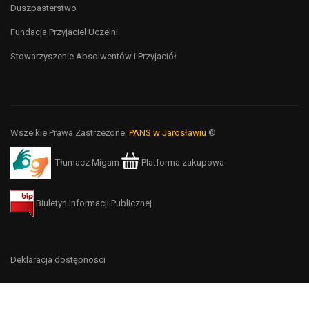
Duszpasterstwo
Fundacja Przyjaciel Uczelni
Stowarzyszenie Absolwentów i Przyjaciół
Wszelkie Prawa Zastrzeżone,
PANS w Jarosławiu
©
Tłumacz Migam
Platforma zakupowa
Biuletyn Informacji Publicznej
Deklaracja dostępności