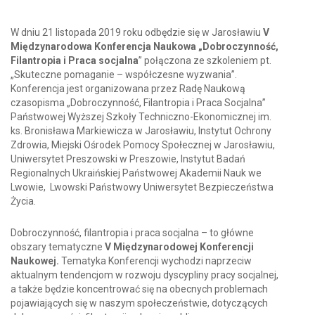
W dniu 21 listopada 2019 roku odbędzie się w Jarosławiu
V
Międzynarodowa Konferencja Naukowa „Dobroczynność,
Filantropia i Praca socjalna
” połączona ze szkoleniem pt.
„Skuteczne pomaganie – współczesne wyzwania”.
Konferencja jest organizowana przez Radę Naukową
czasopisma „Dobroczynność, Filantropia i Praca Socjalna”
Państwowej Wyższej Szkoły Techniczno-Ekonomicznej im.
ks. Bronisława Markiewicza w Jarosławiu, Instytut Ochrony
Zdrowia, Miejski Ośrodek Pomocy Społecznej w Jarosławiu,
Uniwersytet Preszowski w Preszowie, Instytut Badań
Regionalnych Ukraińskiej Państwowej Akademii Nauk we
Lwowie,
Lwowski Państwowy Uniwersytet Bezpieczeństwa
Życia.
Dobroczynność, filantropia i praca socjalna – to główne
obszary tematyczne
V Międzynarodowej Konferencji
Naukowej.
Tematyka Konferencji wychodzi naprzeciw
aktualnym tendencjom w rozwoju dyscypliny pracy socjalnej,
a także będzie koncentrować się na obecnych problemach
pojawiających się w naszym społeczeństwie, dotyczących