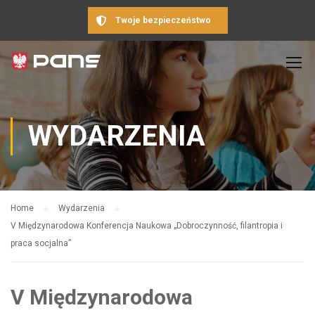
Twoje bezpieczeństwo
WYDARZENIA
Home
Wydarzenia
V Międzynarodowa Konferencja Naukowa „Dobroczynność, filantropia i
praca socjalna”
V Międzynarodowa