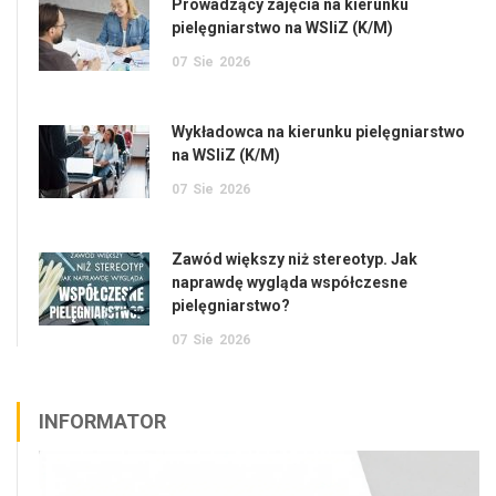
Prowadzący zajęcia na kierunku
pielęgniarstwo na WSIiZ (K/M)
07
Sie
2026
Wykładowca na kierunku pielęgniarstwo
na WSIiZ (K/M)
07
Sie
2026
Zawód większy niż stereotyp. Jak
naprawdę wygląda współczesne
pielęgniarstwo?
07
Sie
2026
INFORMATOR