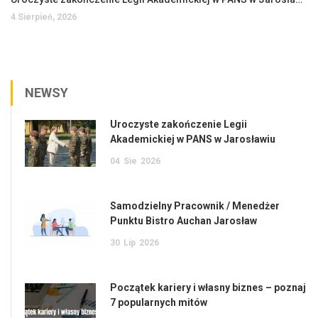
4 Sierpień, 2026
NEWSY
Uroczyste zakończenie Legii
Akademickiej w PANS w Jarosławiu
04
Sie
2026
Samodzielny Pracownik / Menedżer
Punktu Bistro Auchan Jarosław
30
Lip
2026
Początek kariery i własny biznes – poznaj
7 popularnych mitów