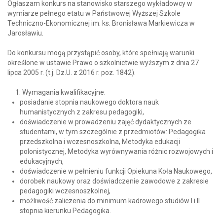
Ogłaszam konkurs na stanowisko starszego wykładowcy w
wymiarze pełnego etatu w Państwowej Wyższej Szkole
Techniczno-Ekonomicznej im. ks. Bronisława Markiewicza w
Jarosławiu.
Do konkursu mogą przystąpić osoby, które spełniają warunki
określone w ustawie Prawo o szkolnictwie wyższym z dnia 27
lipca 2005 r. (t.j. Dz.U. z 2016 r. poz. 1842).
Wymagania kwalifikacyjne:
posiadanie stopnia naukowego doktora nauk
humanistycznych z zakresu pedagogiki,
doświadczenie w prowadzeniu zajęć dydaktycznych ze
studentami, w tym szczególnie z przedmiotów: Pedagogika
przedszkolna i wczesnoszkolna, Metodyka edukacji
polonistycznej, Metodyka wyrównywania różnic rozwojowych i
edukacyjnych,
doświadczenie w pełnieniu funkcji Opiekuna Koła Naukowego,
dorobek naukowy oraz doświadczenie zawodowe z zakresie
pedagogiki wczesnoszkolnej,
możliwość zaliczenia do minimum kadrowego studiów I i II
stopnia kierunku Pedagogika.