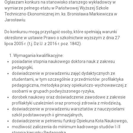
Ogłaszam konkurs na stanowisko starszego wykładowcy w
wymiarze pełnego etatu w Państwowej Wyższej Szkole
Techniczno-Ekonomicznej im. ks. Bronisława Markiewicza w
Jarosławiu.
Do konkursu mogą przystąpić osoby, które spełniają warunki
określone w ustawie Prawo o szkolnictwie wyższym z dnia 27
lipca 2005 r. (t.j. Dz.U. z 2016 r. poz. 1842).
Wymagania kwalifikacyjne:
posiadanie stopnia naukowego doktora nauk z zakresu
pedagogiki,
doświadczenie w prowadzeniu zajęć dydaktycznych ze
studentami, w tym szczególnie z przedmiotów: profilaktyka
pedagogiczna, metodyka pracy opiekuńczo-wychowawczej z
osobami w grupach podwyższonego ryzyka,
dorobek naukowy oraz doświadczenie zawodowe z zakresie
profilaktyki uzależnień oraz promocji zdrowia z młodzieżą,
doświadczenie w prowadzeniu warsztatów z nauczycielami
szkół podstawowych ii gimnazjalnych,
doświadczenie w pełnieniu funkcji Opiekuna Koła Naukowego,
możliwość zaliczenia do minimum kadrowego studiów I i II
stopnia kierunku Pedagogika.