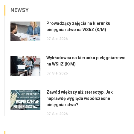
NEWSY
Prowadzący zajęcia na kierunku
pielęgniarstwo na WSIiZ (K/M)
07
Sie
2026
Wykładowca na kierunku pielęgniarstwo
na WSIiZ (K/M)
07
Sie
2026
Zawód większy niż stereotyp. Jak
naprawdę wygląda współczesne
pielęgniarstwo?
07
Sie
2026