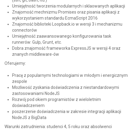
(ssh, git, bash, itd.)
Umiejętność tworzenia modularnych i sklaowanych aplikacji
Znajomość mechnizmu Promises oraz pisania aplikacji z
wykorzystaniem standardu EcmaScript 2016
Znajomość biblioteki Loopback.io w wersji 3 i mechanizmu
connectorów
Umiejętność zaawansowanego konfigurowania task
runnerów: Gulp, Grunt, etc.
Dobra znajomość frameworka ExpressJS w wersji 4 oraz
znanych middleware-ów
Oferujemy:
Pracę z popularnymi technologiami w młodym i energicznym
zespole
Możliwość zyskania doświadczenia z niestandardowymi
zastosowaniami NodeJS
Rozwój pod okiem programistów z wieloletnim
doświadczeniem
poszerzenie doświadczenia w zakresie integracji aplikacji
NodeJS z BigData
Warunki zatrudnienia: studenci 4, 5 roku oraz absolwenci