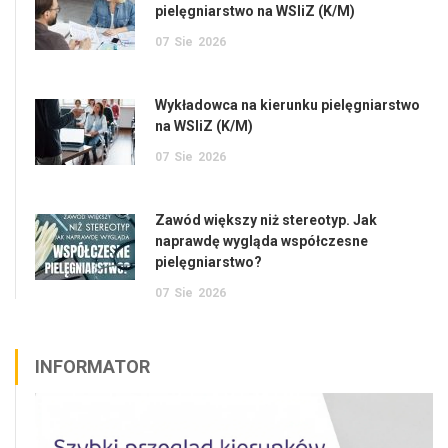
pielęgniarstwo na WSIiZ (K/M)
07
Sie
2026
Wykładowca na kierunku pielęgniarstwo
na WSIiZ (K/M)
07
Sie
2026
Zawód większy niż stereotyp. Jak
naprawdę wygląda współczesne
pielęgniarstwo?
07
Sie
2026
INFORMATOR