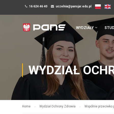
16 624 46 40
uczelnia@pansjar.edu.pl
WYDZIAŁY
STUD
WYDZIAŁ OCH
Home
Wydział Ochrony Zdrowia
Wspólnie przeciwko