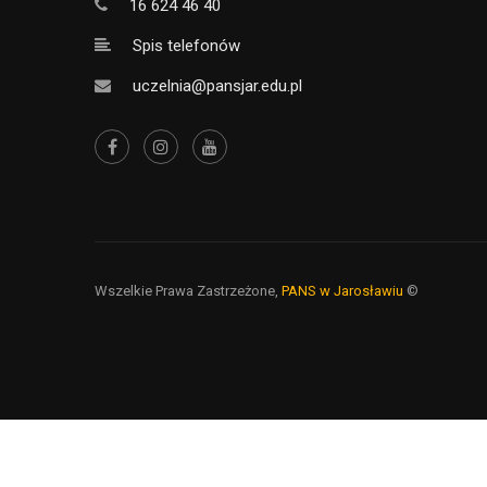
16 624 46 40
Spis telefonów
uczelnia@pansjar.edu.pl
Wszelkie Prawa Zastrzeżone,
PANS w Jarosławiu
©