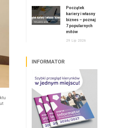
Początek
kariery i własny
biznes – poznaj
7 popularnych
mitów
29
Lip
2026
INFORMATOR
ektu
ut