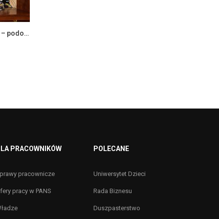
Wykład otwarty pt. „PEG vs G-TUB – podobieństwa i różnice”
LA PRACOWNIKÓW
POLECANE
prawy pracownicze
Uniwersytet Dzieci
fery pracy w PANS
Rada Biznesu
ładze
Duszpasterstwo