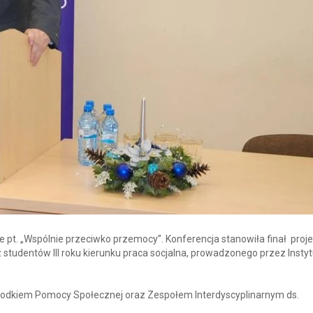
e pt. „Wspólnie przeciwko przemocy”. Konferencja stanowiła finał proj
z studentów III roku kierunku praca socjalna, prowadzonego przez Instyt
Ośrodkiem Pomocy Społecznej oraz Zespołem Interdyscyplinarnym ds.