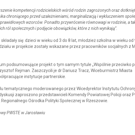
szenie kompetencji rodzicielskich wśród rodzin zagrożonych oraz dotknię
ika chroniącego przed uzależnieniami, marginalizacją i wykluczeniem spo
 prawidłowych wzorców. Ponadto przywrócenie równowagi w rodzinie, a ta
h ról społecznych i podjęcie obowiązków, które z nich wynikają”.
kładały się: dzieci w wieku od 3 do 8 lat, młodzież szkolna w wieku od 
udziału w projekcie zostały wskazane przez pracowników socjalnych z M
zjum podsumowujące projekt o tym samym tytule „Wspólnie przeciwko 
rzysztof Rejman. Zaszczycili je dr Dariusz Tracz, Wiceburmistrz Miasta
ółpracujące instytucje partnerskie.
lu tematycznego moderowanego przez Wicedyrektor Instytutu Ochron
o dyskusji zaproszono przedstawicieli Komendy Powiatowej Policji oraz 
 Regionalnego Ośrodka Polityki Społecznej w Rzeszowie.
asowy PWSTE w Jarosławiu