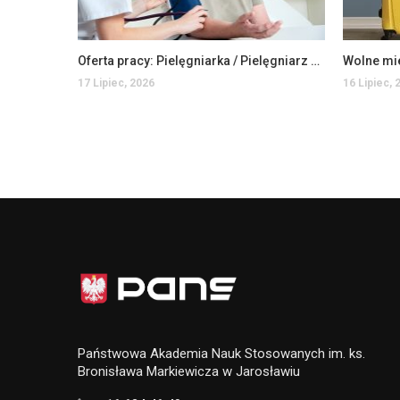
Oferta pracy: Pielęgniarka / Pielęgniarz w Domu Pomocy Społecznej
Wolne mi
17 Lipiec, 2026
16 Lipiec, 
Państwowa Akademia Nauk Stosowanych im. ks.
Bronisława Markiewicza w Jarosławiu