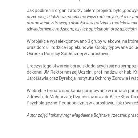
Jak podkreślili organizatorzy celem projektu było
„podwyż
przemocą, a także wzmocnienie więzi rodzinnych jako czynn
promowanie zdrowego stylu życia w rodzinie i modelowania
uświadomienie rodzicom, czy też opiekunom oraz dzieciom ic
W projekcie wyselekcjonowano 3 grupy wiekowe, na które s
oraz dorośli: rodzice i opiekunowie. Osoby typowane do 
Ośrodka Pomocy Społecznej w Jarosławiu.
Uroczystego otwarcia obrad składających się na sympo
dokonał JM Rektor naszej Uczelni, prof. nadzw. dr hab. K
Jarosławia oraz Dyrekcja Instytutu Ochrony Zdrowia i wsp
W obrębie tematu spotkania obradowano w ramach pane
Zdrowia, dr Małgorzatę Dziechciaż oraz dr Alicję Kłos. D
Psychologiczno-Pedagogicznej w Jarosławiu, jak również
Autor zdjęć i tekstu: mgr Magdalena Bojarska, rzecznik pr