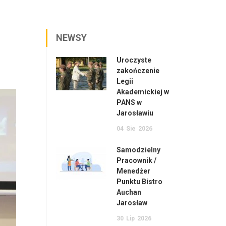
NEWSY
Uroczyste
zakończenie
Legii
Akademickiej w
PANS w
Jarosławiu
04
Sie
2026
Samodzielny
Pracownik /
Menedżer
Punktu Bistro
Auchan
Jarosław
30
Lip
2026