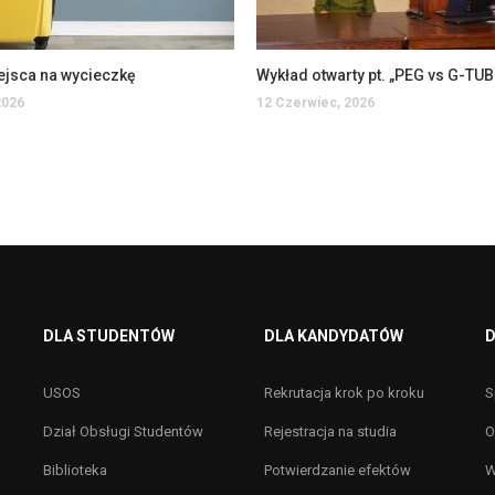
ejsca na wycieczkę
2026
12 Czerwiec, 2026
DLA STUDENTÓW
DLA KANDYDATÓW
D
USOS
Rekrutacja krok po kroku
S
Dział Obsługi Studentów
Rejestracja na studia
O
Biblioteka
Potwierdzanie efektów
W