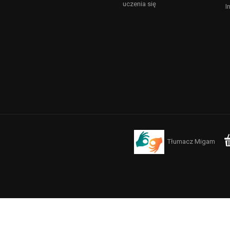
uczenia się
I
Tłumacz Migam