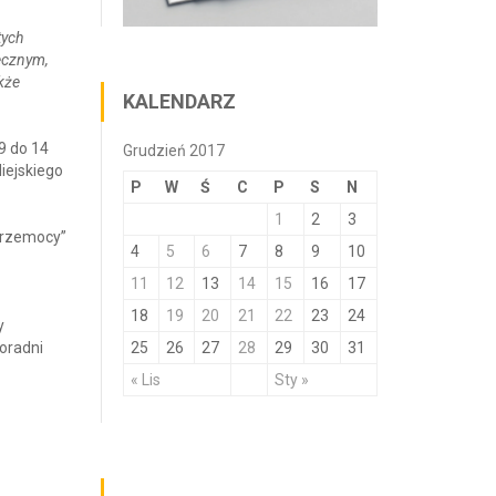
tych
łecznym,
kże
KALENDARZ
9 do 14
Grudzień 2017
iejskiego
P
W
Ś
C
P
S
N
1
2
3
przemocy”
4
5
6
7
8
9
10
11
12
13
14
15
16
17
18
19
20
21
22
23
24
y
Poradni
25
26
27
28
29
30
31
« Lis
Sty »