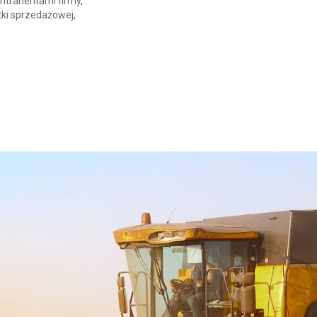
ontrahentami firmy,
ki sprzedażowej,