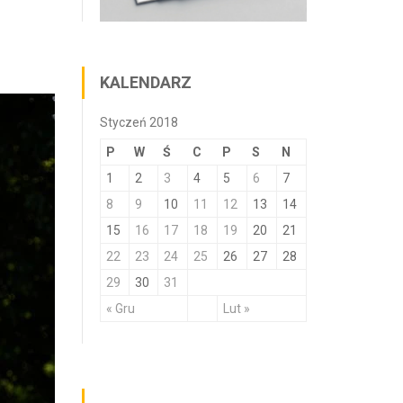
KALENDARZ
Styczeń 2018
P
W
Ś
C
P
S
N
1
2
3
4
5
6
7
8
9
10
11
12
13
14
15
16
17
18
19
20
21
22
23
24
25
26
27
28
29
30
31
« Gru
Lut »