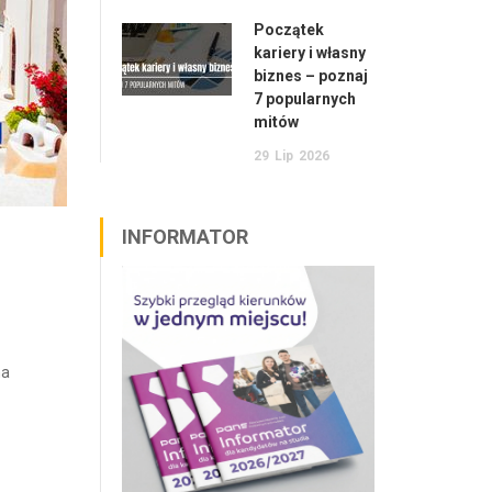
Początek
kariery i własny
biznes – poznaj
7 popularnych
mitów
29
Lip
2026
INFORMATOR
na