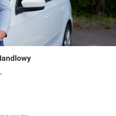
 Handlowy
TY