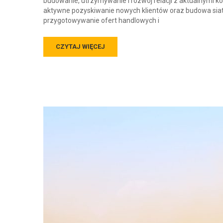
budowanie, utrzymywanie i rozwój relacji z aktualnymi k
aktywne pozyskiwanie nowych klientów oraz budowa siat
przygotowywanie ofert handlowych i
CZYTAJ WIĘCEJ