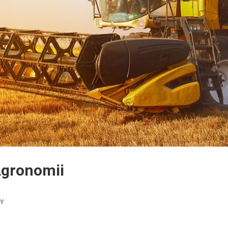
 Agronomii
TY