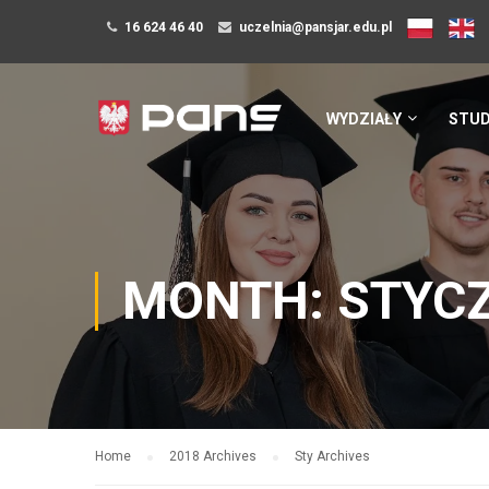
16 624 46 40
uczelnia@pansjar.edu.pl
WYDZIAŁY
STUD
MONTH: STYCZ
Home
2018 Archives
Sty Archives