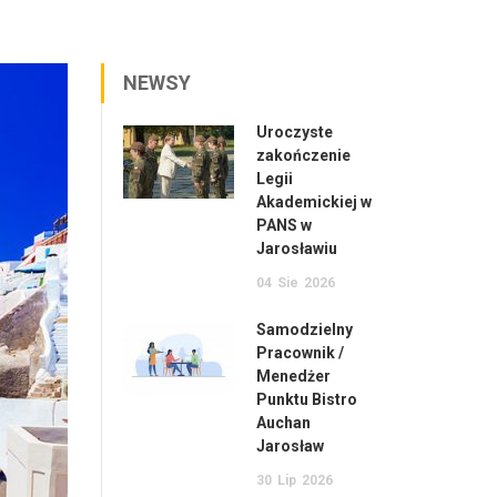
NEWSY
Uroczyste
zakończenie
Legii
Akademickiej w
PANS w
Jarosławiu
04
Sie
2026
Samodzielny
Pracownik /
Menedżer
Punktu Bistro
Auchan
Jarosław
30
Lip
2026