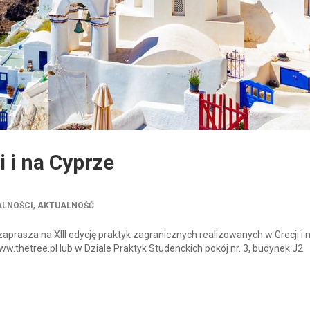
i i na Cyprze
,
ALNOŚCI
AKTUALNOŚĆ
prasza na XIII edycję praktyk zagranicznych realizowanych w Grecji i 
ww.thetree.pl lub w Dziale Praktyk Studenckich pokój nr. 3, budynek J2.