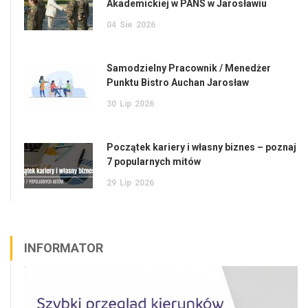
Akademickiej w PANS w Jarosławiu
04
Sie
2026
Samodzielny Pracownik / Menedżer
Punktu Bistro Auchan Jarosław
30
Lip
2026
Początek kariery i własny biznes – poznaj
7 popularnych mitów
29
Lip
2026
INFORMATOR