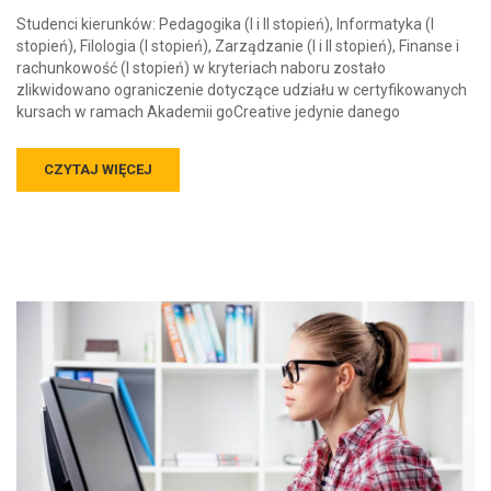
Studenci kierunków: Pedagogika (I i II stopień), Informatyka (I
stopień), Filologia (I stopień), Zarządzanie (I i II stopień), Finanse i
rachunkowość (I stopień) w kryteriach naboru zostało
zlikwidowano ograniczenie dotyczące udziału w certyfikowanych
kursach w ramach Akademii goCreative jedynie danego
CZYTAJ WIĘCEJ