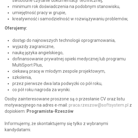
swobodne czytanie dokumentacji technicznej,
minimum rok doświadczenia na podobnym stanowisku,
umiejętność pracy w grupie,
kreatywność i samodzielność w rozwiązywaniu problemów,
Oferujemy:
dostęp do najnowszych technologii oprogramowania,
wyjazdy zagraniczne,
naukę języka angielskiego,
dofinansowanie prywatnej opieki medycznej lub programu
MultiSport Plus,
ciekawą pracę w młodym zespole projektowym,
szkolenia,
przez pierwsze dwa lata podwyżki co pół roku,
co pół roku nagroda za wyniki.
Osoby zainteresowane proszone są o przesłanie CV oraz listu
motywacyjnego na adres e-mail:
praca.rzeszow@softsystem.pl
z
dopiskiem:
Programista-Rzeszów
Informujemy, że skontaktujemy się tylko z wybranymi
kandydatami.