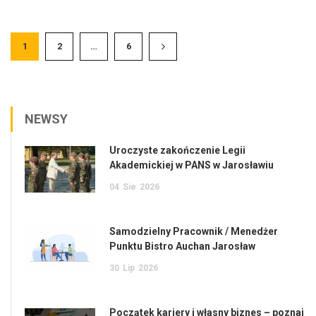
1
2
…
6
NEWSY
Uroczyste zakończenie Legii
Akademickiej w PANS w Jarosławiu
04
Sie
2026
Samodzielny Pracownik / Menedżer
Punktu Bistro Auchan Jarosław
30
Lip
2026
Początek kariery i własny biznes – poznaj