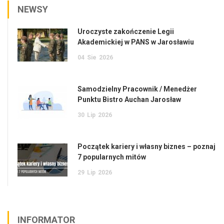
NEWSY
Uroczyste zakończenie Legii
Akademickiej w PANS w Jarosławiu
04
Sie
2026
Samodzielny Pracownik / Menedżer
Punktu Bistro Auchan Jarosław
30
Lip
2026
Początek kariery i własny biznes – poznaj
7 popularnych mitów
29
Lip
2026
INFORMATOR