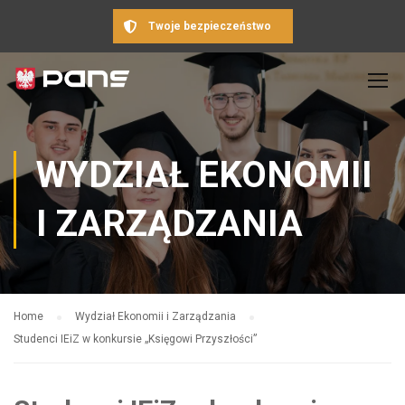
Twoje bezpieczeństwo
WYDZIAŁ EKONOMII
I ZARZĄDZANIA
Home
Wydział Ekonomii i Zarządzania
Studenci IEiZ w konkursie „Księgowi Przyszłości”