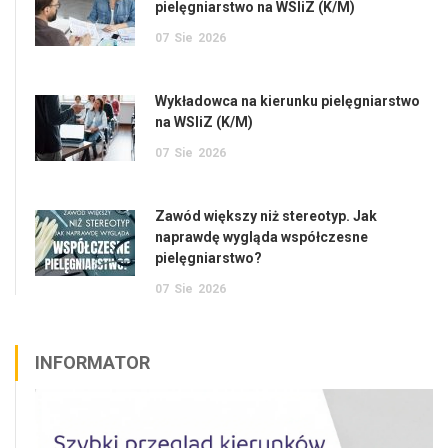
pielęgniarstwo na WSIiZ (K/M)
07
Sie
2026
Wykładowca na kierunku pielęgniarstwo
na WSIiZ (K/M)
07
Sie
2026
Zawód większy niż stereotyp. Jak
naprawdę wygląda współczesne
pielęgniarstwo?
07
Sie
2026
INFORMATOR