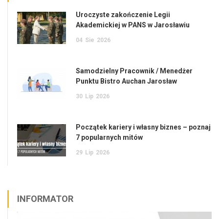
Uroczyste zakończenie Legii
Akademickiej w PANS w Jarosławiu
04
Sie
2026
Samodzielny Pracownik / Menedżer
Punktu Bistro Auchan Jarosław
30
Lip
2026
Początek kariery i własny biznes – poznaj
7 popularnych mitów
29
Lip
2026
INFORMATOR