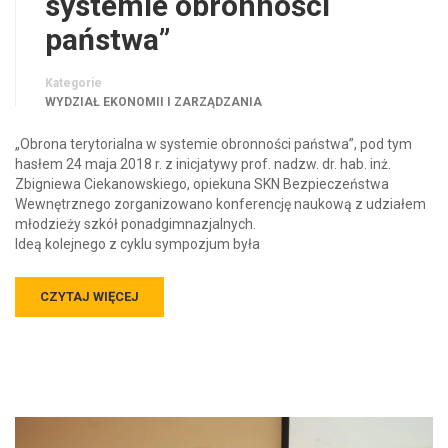
systemie obronności
państwa”
Kategorie
WYDZIAŁ EKONOMII I ZARZĄDZANIA
„Obrona terytorialna w systemie obronności państwa”, pod tym
hasłem 24 maja 2018 r. z inicjatywy prof. nadzw. dr. hab. inż.
Zbigniewa Ciekanowskiego, opiekuna SKN Bezpieczeństwa
Wewnętrznego zorganizowano konferencję naukową z udziałem
młodzieży szkół ponadgimnazjalnych.
Ideą kolejnego z cyklu sympozjum była
CZYTAJ WIĘCEJ