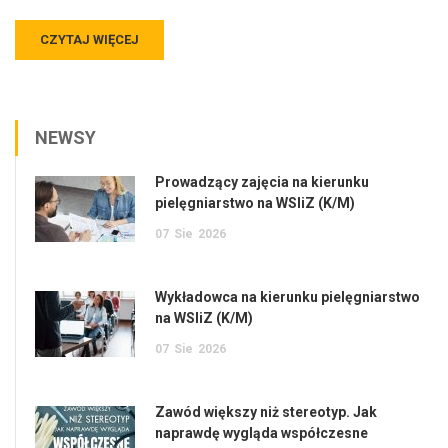
CZYTAJ WIĘCEJ
NEWSY
Prowadzący zajęcia na kierunku
pielęgniarstwo na WSIiZ (K/M)
07
Sie
2026
Wykładowca na kierunku pielęgniarstwo
na WSIiZ (K/M)
07
Sie
2026
Zawód większy niż stereotyp. Jak
naprawdę wygląda współczesne