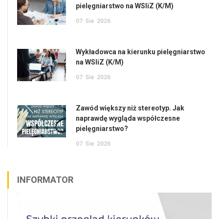
pielęgniarstwo na WSIiZ (K/M)
07
Sie
2026
Wykładowca na kierunku pielęgniarstwo
na WSIiZ (K/M)
07
Sie
2026
Zawód większy niż stereotyp. Jak
naprawdę wygląda współczesne
pielęgniarstwo?
07
Sie
2026
INFORMATOR