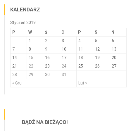
KALENDARZ
Styczeń 2019
P
W
Ś
C
P
S
N
1
2
3
4
5
6
7
8
9
10
11
12
13
14
15
16
17
18
19
20
21
22
23
24
25
26
27
28
29
30
31
« Gru
Lut »
BĄDŹ NA BIEŻĄCO!