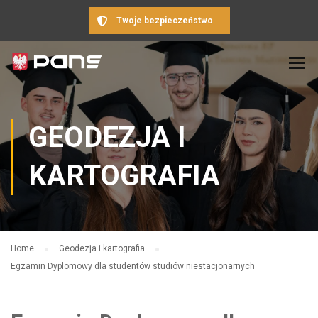
Twoje bezpieczeństwo
GEODEZJA I
KARTOGRAFIA
Home
Geodezja i kartografia
Egzamin Dyplomowy dla studentów studiów niestacjonarnych