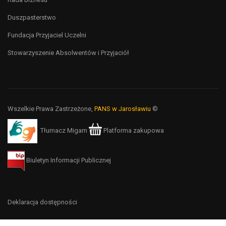
Duszpasterstwo
Fundacja Przyjaciel Uczelni
Stowarzyszenie Absolwentów i Przyjaciół
Wszelkie Prawa Zastrzeżone,
PANS w Jarosławiu
©
Tłumacz Migam
Platforma zakupowa
Biuletyn Informacji Publicznej
Deklaracja dostępności