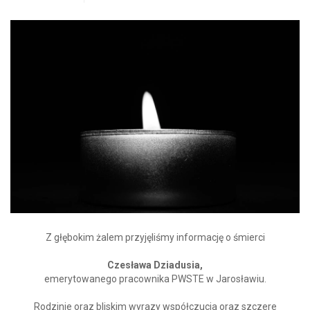
Z głębokim żalem przyjęliśmy informację o śmierci
Czesława Dziadusia,
emerytowanego pracownika PWSTE w Jarosławiu.
Rodzinie oraz bliskim wyrazy współczucia oraz szczere