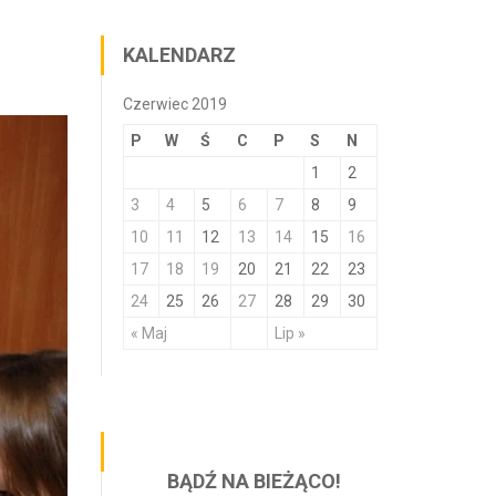
KALENDARZ
Czerwiec 2019
P
W
Ś
C
P
S
N
1
2
3
4
5
6
7
8
9
10
11
12
13
14
15
16
17
18
19
20
21
22
23
24
25
26
27
28
29
30
« Maj
Lip »
BĄDŹ NA BIEŻĄCO!