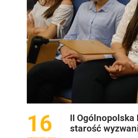
16
II Ogólnopolska
starość wyzwani