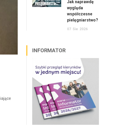
Jak naprawdę
wygląda
współczesne
pielęgniarstwo?
07
Sie
2026
INFORMATOR
iające