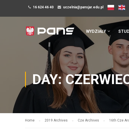
16 624 46 40
uczelnia@pansjar.edu.pl
WYDZIAŁY
STUD
DAY: CZERWIEC
Home
2019 Archives
Cze Archives
16th Cze Ar