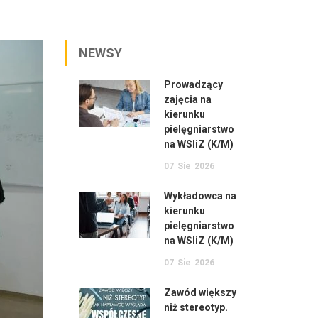
NEWSY
Prowadzący
zajęcia na
kierunku
pielęgniarstwo
na WSIiZ (K/M)
07
Sie
2026
Wykładowca na
kierunku
pielęgniarstwo
na WSIiZ (K/M)
07
Sie
2026
Zawód większy
niż stereotyp.