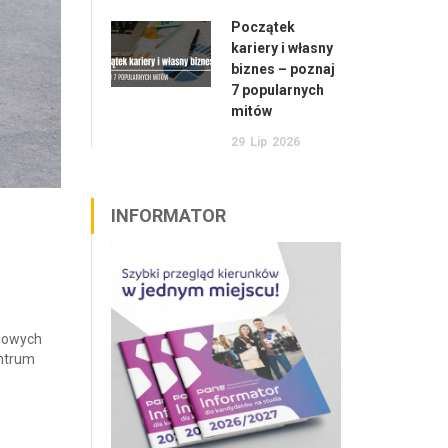
Początek
kariery i własny
biznes – poznaj
7 popularnych
mitów
29
Lip
2026
INFORMATOR
ędowych
entrum