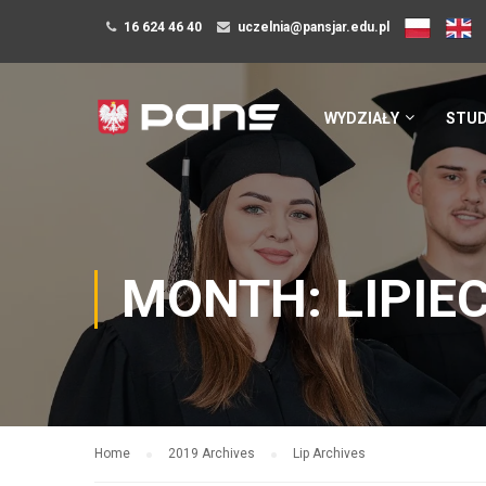
16 624 46 40
uczelnia@pansjar.edu.pl
WYDZIAŁY
STUD
MONTH: LIPIEC
Home
2019 Archives
Lip Archives