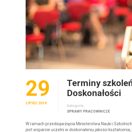
29
Terminy szkoleń
Doskonałości
LIPIEC 2019
Kategorie
SPRAWY PRACOWNICZE
W ramach przedsięwzięcia Ministerstwa Nauki i Szkolni
jest wsparcie uczelni w doskonaleniu jakości kształceni