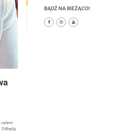
BĄDŹ NA BIEŻĄCO!
wa
o celem
h. Odbędą