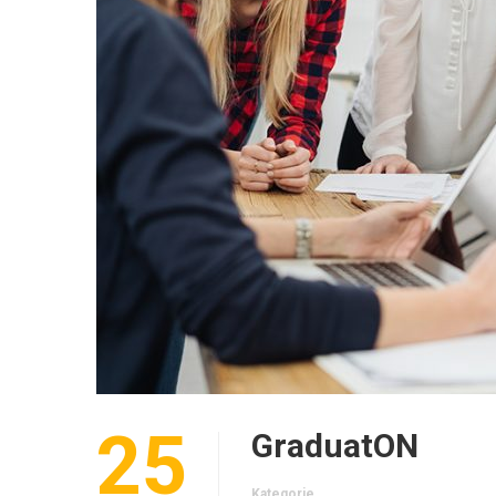
25
GraduatON
Kategorie