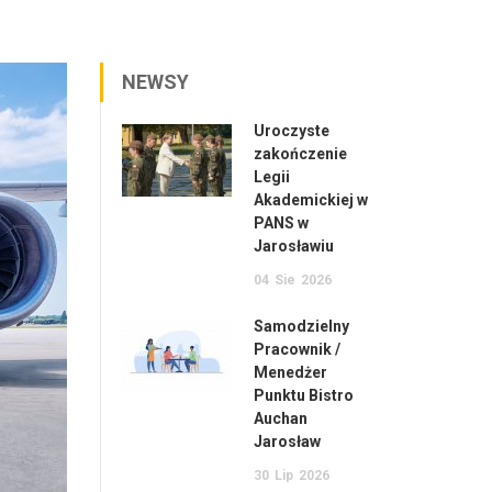
NEWSY
Uroczyste
zakończenie
Legii
Akademickiej w
PANS w
Jarosławiu
04
Sie
2026
Samodzielny
Pracownik /
Menedżer
Punktu Bistro
Auchan
Jarosław
30
Lip
2026