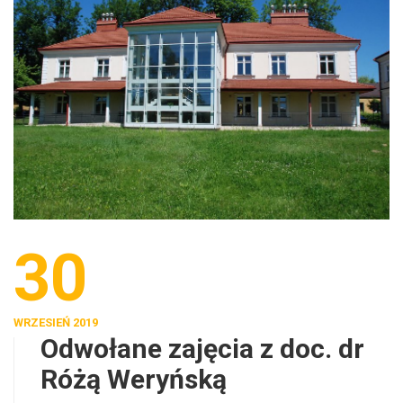
30
WRZESIEŃ 2019
Odwołane zajęcia z doc. dr
Różą Weryńską