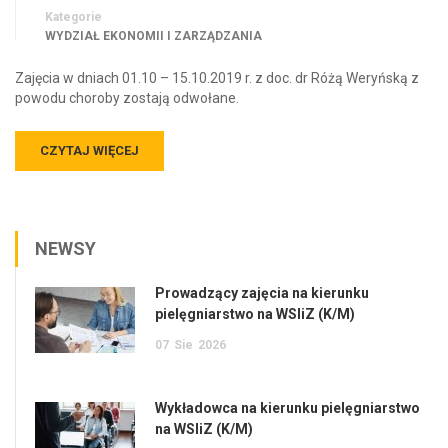
Kategorie
WYDZIAŁ EKONOMII I ZARZĄDZANIA
Zajęcia w dniach 01.10 – 15.10.2019 r. z doc. dr Różą Weryńską z
powodu choroby zostają odwołane.
CZYTAJ WIĘCEJ
NEWSY
Prowadzący zajęcia na kierunku
pielęgniarstwo na WSIiZ (K/M)
07
Sie
2026
Wykładowca na kierunku pielęgniarstwo
na WSIiZ (K/M)