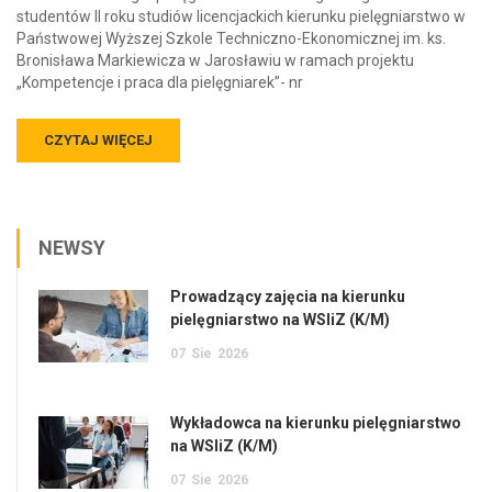
studentów II roku studiów licencjackich kierunku pielęgniarstwo w
Państwowej Wyższej Szkole Techniczno-Ekonomicznej im. ks.
Bronisława Markiewicza w Jarosławiu w ramach projektu
„Kompetencje i praca dla pielęgniarek”- nr
CZYTAJ WIĘCEJ
NEWSY
Prowadzący zajęcia na kierunku
pielęgniarstwo na WSIiZ (K/M)
07
Sie
2026
Wykładowca na kierunku pielęgniarstwo
na WSIiZ (K/M)
07
Sie
2026