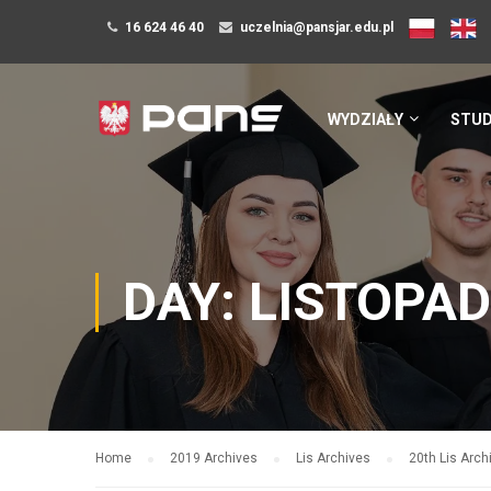
16 624 46 40
uczelnia@pansjar.edu.pl
WYDZIAŁY
STUD
DAY: LISTOPAD
Home
2019 Archives
Lis Archives
20th Lis Arch