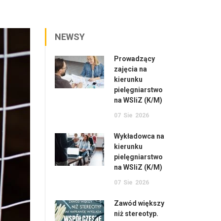
NEWSY
Prowadzący
zajęcia na
kierunku
pielęgniarstwo
na WSIiZ (K/M)
07
Sie
2026
Wykładowca na
kierunku
pielęgniarstwo
na WSIiZ (K/M)
07
Sie
2026
Zawód większy
niż stereotyp.