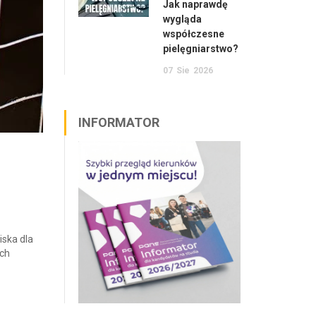
Jak naprawdę
wygląda
współczesne
pielęgniarstwo?
07
Sie
2026
INFORMATOR
iska dla
ych