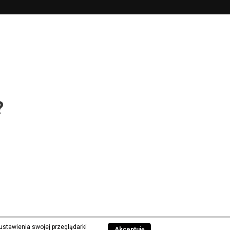
?
ustawienia swojej przeglądarki
Akceptuję