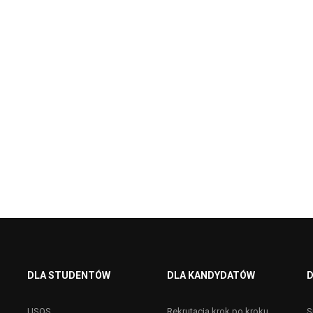
DLA STUDENTÓW
DLA KANDYDATÓW
D
USOS
Rekrutacja krok po kroku
S