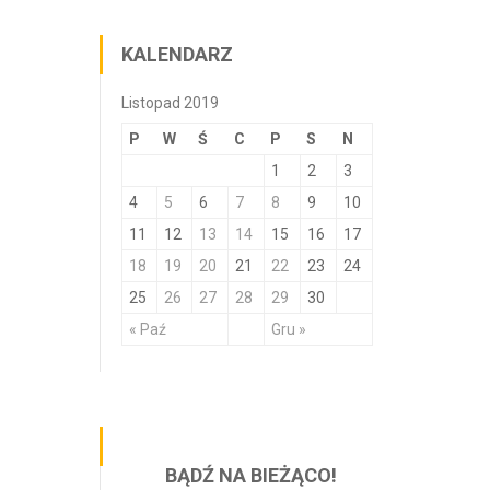
KALENDARZ
Listopad 2019
P
W
Ś
C
P
S
N
1
2
3
4
5
6
7
8
9
10
11
12
13
14
15
16
17
18
19
20
21
22
23
24
25
26
27
28
29
30
« Paź
Gru »
BĄDŹ NA BIEŻĄCO!