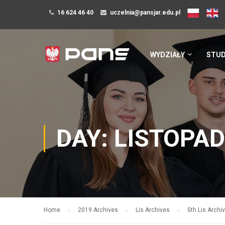
16 624 46 40
uczelnia@pansjar.edu.pl
WYDZIAŁY
STUD
DAY: LISTOPAD
Home
2019 Archives
Lis Archives
5th Lis Archi