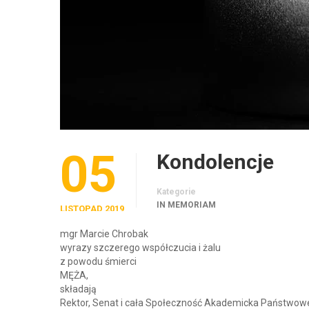
05
Kondolencje
Kategorie
IN MEMORIAM
LISTOPAD 2019
mgr Marcie Chrobak
wyrazy szczerego współczucia i żalu
z powodu śmierci
MĘŻA,
składają
Rektor, Senat i cała Społeczność Akademicka Państwow