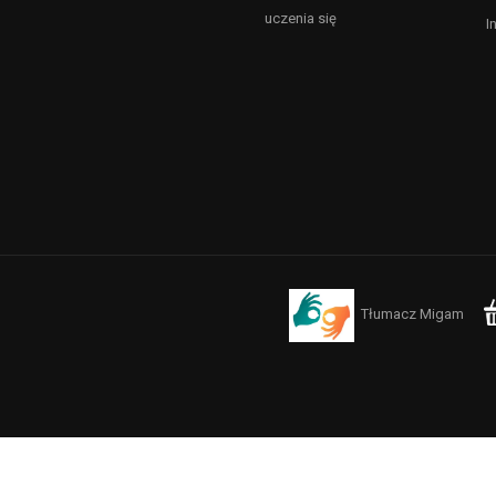
uczenia się
I
Tłumacz Migam