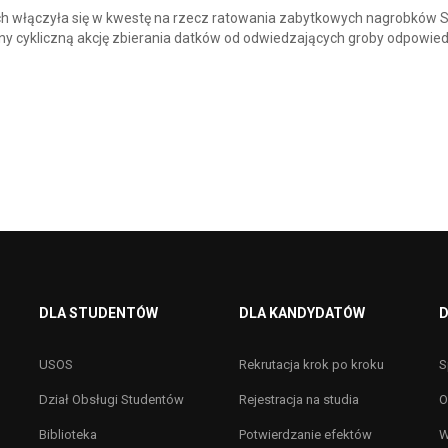
łych włączyła się w kwestę na rzecz ratowania zabytkowych nagrobków 
y cykliczną akcję zbierania datków od odwiedzających groby odpowiedz
DLA STUDENTÓW
DLA KANDYDATÓW
D
USOS
Rekrutacja krok po kroku
S
Dział Obsługi Studentów
Rejestracja na studia
O
Biblioteka
Potwierdzanie efektów
W