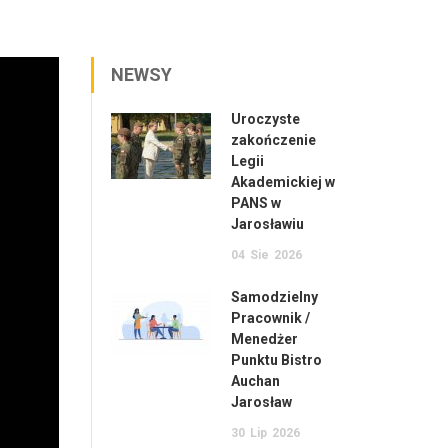
NEWSY
Uroczyste
zakończenie
Legii
Akademickiej w
PANS w
Jarosławiu
04
Sie
2026
Samodzielny
Pracownik /
Menedżer
Punktu Bistro
Auchan
Jarosław
30
Lip
2026