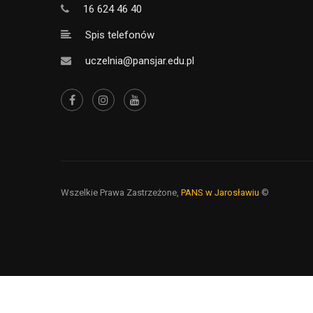
16 624 46 40
Spis telefonów
uczelnia@pansjar.edu.pl
Wszelkie Prawa Zastrzeżone,
PANS w Jarosławiu
©