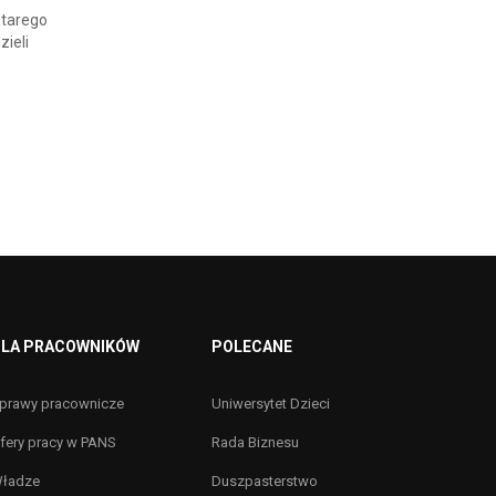
Starego
ieli
LA PRACOWNIKÓW
POLECANE
prawy pracownicze
Uniwersytet Dzieci
fery pracy w PANS
Rada Biznesu
ładze
Duszpasterstwo