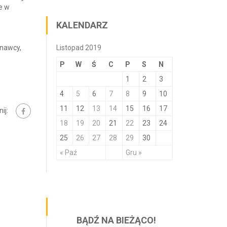
e w
KALENDARZ
onawcy,
Listopad 2019
P
W
Ś
C
P
S
N
1
2
3
4
5
6
7
8
9
10
11
12
13
14
15
16
17
ij:
18
19
20
21
22
23
24
25
26
27
28
29
30
« Paź
Gru »
BĄDŹ NA BIEŻĄCO!