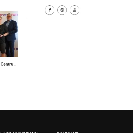
Spotkanie JM Rektor z zespołem Centrum Szkoleniowego LANISTA