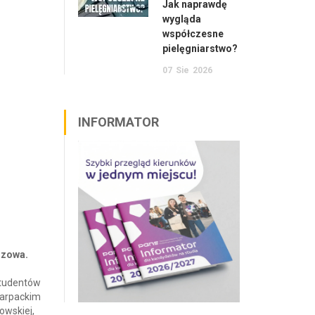
Jak naprawdę
wygląda
współczesne
pielęgniarstwo?
07
Sie
2026
INFORMATOR
szowa.
 studentów
karpackim
owskiej,