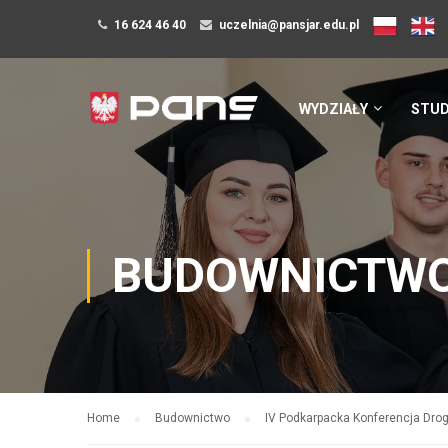
16 624 46 40
uczelnia@pansjar.edu.pl
WYDZIAŁY
STUD
BUDOWNICTW
Home
Budownictwo
IV Podkarpacka Konferencja Dro