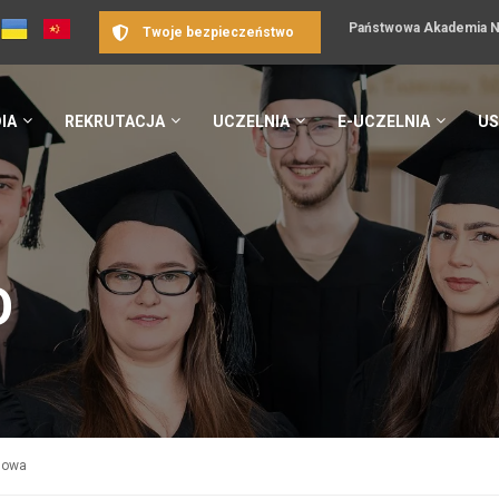
Państwowa Akademia Na
Twoje bezpieczeństwo
IA
REKRUTACJA
UCZELNIA
E-UCZELNIA
US
O
gowa