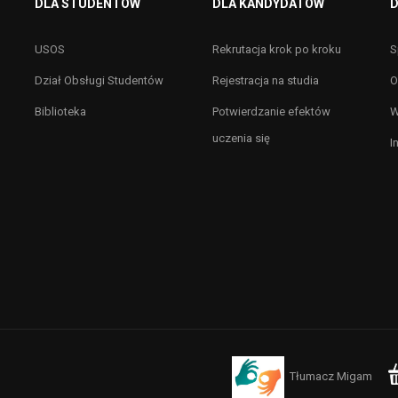
DLA STUDENTÓW
DLA KANDYDATÓW
D
USOS
Rekrutacja krok po kroku
S
Dział Obsługi Studentów
Rejestracja na studia
O
Biblioteka
Potwierdzanie efektów
W
uczenia się
I
Tłumacz Migam