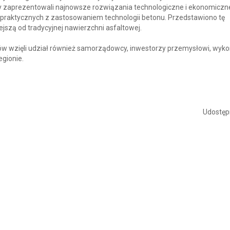
órzy zaprezentowali najnowsze rozwiązania technologiczne i ekonomiczn
praktycznych z zastosowaniem technologii betonu. Przedstawiono tę
ejszą od tradycyjnej nawierzchni asfaltowej.
w wzięli udział również samorządowcy, inwestorzy przemysłowi, wyk
egionie.
Udostępn