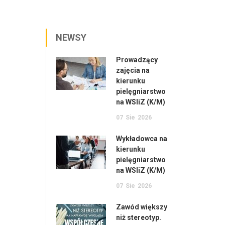
NEWSY
Prowadzący
zajęcia na
kierunku
pielęgniarstwo
na WSIiZ (K/M)
07
Sie
2026
Wykładowca na
kierunku
pielęgniarstwo
na WSIiZ (K/M)
07
Sie
2026
Zawód większy
niż stereotyp.