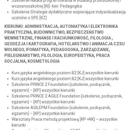
Szkolenie Nauka programowania w edukacji przedszkolnej i
wczesnoszkolnej [KI]- kier. Pedagogika
Szkolenie Strategie dydaktyczne wspierające indywidualizację
uczniów o SPE [KZ]
KIERUNKI: ADMINISTRACJA, AUTOMATYKA I ELEKTRONIKA
PRAKTYCZNA, BUDOWNICTWO, BEZPIECZEŃSTWO
WEWNETRZNE, FINANSE I RACHUNKOWOŚĆ, FILOLOGIA ,
GEODEZJA I KARTOGRAFIA, HOTELARSTWO I ANIMACJA CZSU
WOLNEGO, IFOMATYKA, PEDAGOGOKA, ZARZĄDZANIE,
PIELEGNIARSTWO, FILOLOGIA, EUROPEISTYKA, PRACA
SOCJALNA, KOSMETOLOGIA
Kurs języka angielskiego poziom B2 [KJ] wszystkie kierunki
Kurs języka angielskiego poziom B2 [KJ] wszystkie kierunki
Szkolenie PRINCE 2 Foundation [szkolenie, podręcznik,
egzamin] – [KP] wszystkie kierunki
Szkolenie PRINCE 2 AGILE Foundation [szkolenie, podręcznik,
egzamin] – [KP] wszystkie kierunki
Szkolenie AGILEPM Foundation [szkolenie, podręcznik,
egzamin] – [KP] wszystkie kierunki
Warsztaty Praca metodą projektową [KP +KK] – wszystkie
kierunki