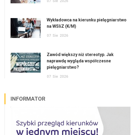
07
Sie
2026
Wykładowca na kierunku pielęgniarstwo
na WSIiZ (K/M)
07
Sie
2026
Zawód większy niż stereotyp. Jak
naprawdę wygląda współczesne
pielęgniarstwo?
07
Sie
2026
INFORMATOR