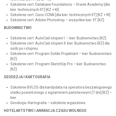
Szkolenie cert. Database Foundations – Oracle Academy [dla
kier. technicznych IIT] [KZ + KI]
Szkolenie cert. Cisco CCNA [dla kier. technicznych IIT] [KZ + KI]
Szkolenie cert. Adobe Photoshop – wszystkie kier. IIT [KZ]
BUDOWNICTWO
Szkolenie cert. AutoCad-stopień I – kier. Budownictwo [KZ]
Szkolenie cert. AutoCad-stopień II kier. Budownictwo [KZ] dla
osób po i stopniu
Szkolenie cert. Program Soldis Projektant – kier. Budownictwo
[KZ]
Szkolenie cert. Program SketchUp Pro – kier. Budownictwo
[KZ]
GEODEZJA I KARTOGRAFIA
Szkolenie BVLOS dla kandydata na operatora bezzałogowego
statku powietrznego z egzaminem państwowym [7 dni] [KZ] –
kier.
Geodezja i Kartografia – szkolenie wyjazdowe
HOTELARTSTWO I ANIMACJA CZASU WOLNEGO