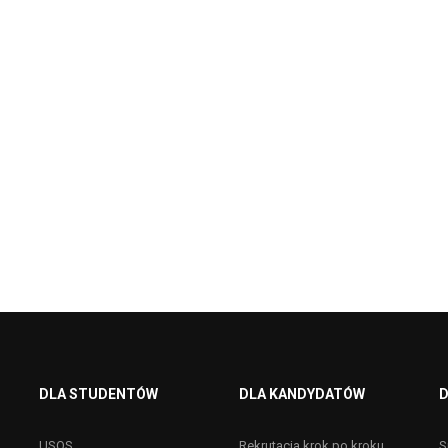
DLA STUDENTÓW
DLA KANDYDATÓW
D
USOS
Rekrutacja krok po kroku
S