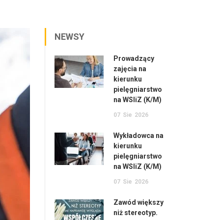
NEWSY
Prowadzący
zajęcia na
kierunku
pielęgniarstwo
na WSIiZ (K/M)
07
Sie
2026
Wykładowca na
kierunku
pielęgniarstwo
na WSIiZ (K/M)
07
Sie
2026
Zawód większy
niż stereotyp.