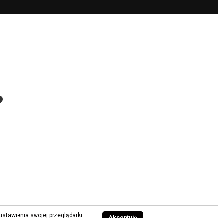
?
ustawienia swojej przeglądarki
Akceptuję