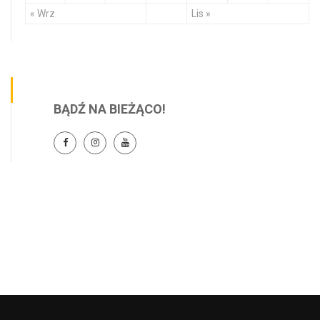
« Wrz
Lis »
BĄDŹ NA BIEŻĄCO!