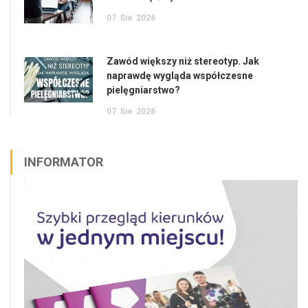
07
Sie
2026
Zawód większy niż stereotyp. Jak
naprawdę wygląda współczesne
pielęgniarstwo?
07
Sie
2026
INFORMATOR