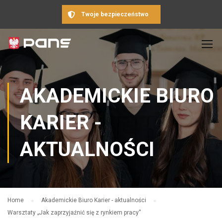
Twoje bezpieczeństwo
AKADEMICKIE BIURO
KARIER -
AKTUALNOŚCI
Home
Akademickie Biuro Karier - aktualności
Warsztaty „Jak zaprzyjaźnić się z rynkiem pracy”