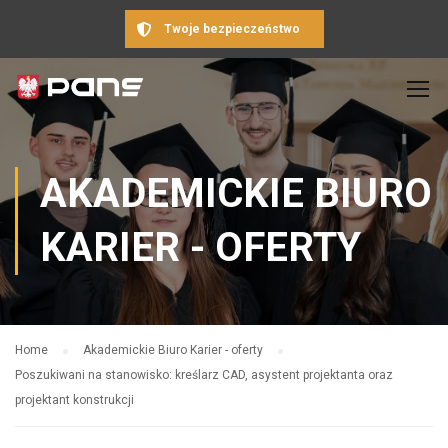
Twoje bezpieczeństwo
AKADEMICKIE BIURO
KARIER - OFERTY
Home
Akademickie Biuro Karier - oferty
Poszukiwani na stanowisko: kreślarz CAD, asystent projektanta oraz
projektant konstrukcji