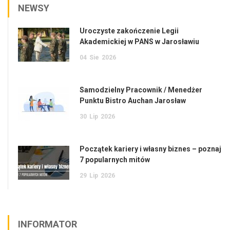
NEWSY
Uroczyste zakończenie Legii
Akademickiej w PANS w Jarosławiu
04
Sie
2026
Samodzielny Pracownik / Menedżer
Punktu Bistro Auchan Jarosław
30
Lip
2026
Początek kariery i własny biznes – poznaj
7 popularnych mitów
29
Lip
2026
INFORMATOR