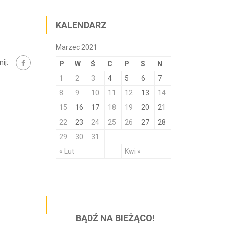
KALENDARZ
Marzec 2021
ij:
P
W
Ś
C
P
S
N
1
2
3
4
5
6
7
8
9
10
11
12
13
14
15
16
17
18
19
20
21
22
23
24
25
26
27
28
29
30
31
« Lut
Kwi »
BĄDŹ NA BIEŻĄCO!