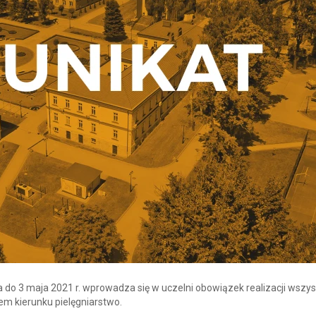
do 3 maja 2021 r. wprowadza się w uczelni obowiązek realizacji wszys
m kierunku pielęgniarstwo.