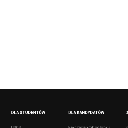
DLA STUDENTÓW
DLA KANDYDATÓW
D
USOS
Rekrutacja krok po kroku
S