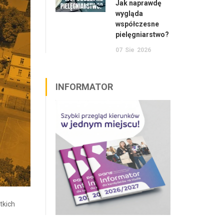
Jak naprawdę
wygląda
współczesne
pielęgniarstwo?
07
Sie
2026
INFORMATOR
tkich