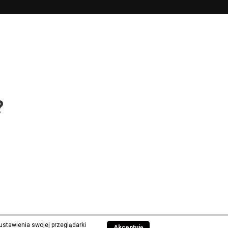
?
ustawienia swojej przeglądarki
Akceptuję