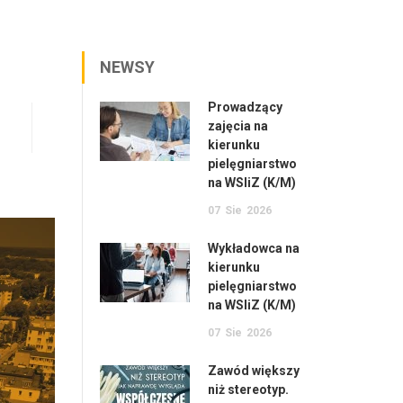
NEWSY
Prowadzący
zajęcia na
kierunku
pielęgniarstwo
na WSIiZ (K/M)
07
Sie
2026
Wykładowca na
kierunku
pielęgniarstwo
na WSIiZ (K/M)
07
Sie
2026
Zawód większy
niż stereotyp.