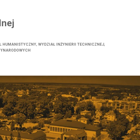
lnej
,
,
Ł HUMANISTYCZNY
WYDZIAŁ INŻYNIERII TECHNICZNEJ
DZYNARODOWYCH