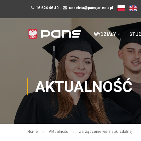
16 624 46 40
uczelnia@pansjar.edu.pl
WYDZIAŁY
STUD
AKTUALNOŚĆ
Home
Aktualność
Zarządzenie ws. nauki zdalnej