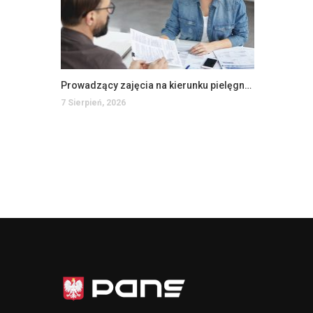
Prowadzący zajęcia na kierunku pielęgniarstwo na WSIiZ (K/M)
7 Sierpień, 2026