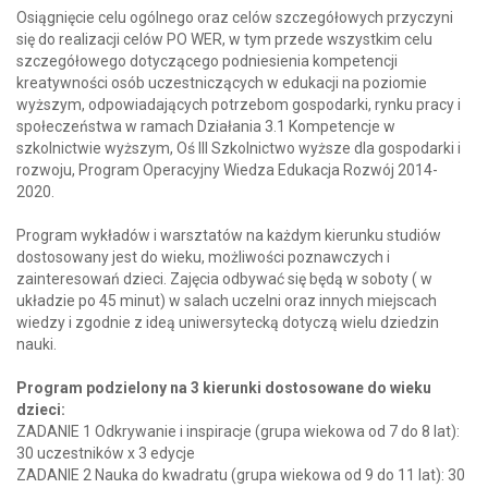
Osiągnięcie celu ogólnego oraz celów szczegółowych przyczyni
się do realizacji celów PO WER, w tym przede wszystkim celu
szczegółowego dotyczącego podniesienia kompetencji
kreatywności osób uczestniczących w edukacji na poziomie
wyższym, odpowiadających potrzebom gospodarki, rynku pracy i
społeczeństwa w ramach Działania 3.1 Kompetencje w
szkolnictwie wyższym, Oś III Szkolnictwo wyższe dla gospodarki i
rozwoju, Program Operacyjny Wiedza Edukacja Rozwój 2014-
2020.
Program wykładów i warsztatów na każdym kierunku studiów
dostosowany jest do wieku, możliwości poznawczych i
zainteresowań dzieci. Zajęcia odbywać się będą w soboty ( w
układzie po 45 minut) w salach uczelni oraz innych miejscach
wiedzy i zgodnie z ideą uniwersytecką dotyczą wielu dziedzin
nauki.
Program podzielony na 3 kierunki dostosowane do wieku
dzieci:
ZADANIE 1 Odkrywanie i inspiracje (grupa wiekowa od 7 do 8 lat):
30 uczestników x 3 edycje
ZADANIE 2 Nauka do kwadratu (grupa wiekowa od 9 do 11 lat): 30