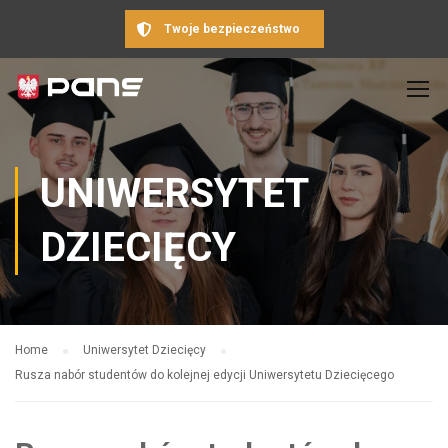
Twoje bezpieczeństwo
UNIWERSYTET
DZIECIĘCY
Home
Uniwersytet Dziecięcy
Rusza nabór studentów do kolejnej edycji Uniwersytetu Dziecięcego